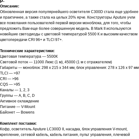
р.
Описание:
Обновленная версия популярнейшего осветителя C300D стала еще удобнее
и практичнее, а также стала на целых 20% ярче. Конструкторы Aputure учли
все пожелания пользователей первой версии моноблока, для того, чтобы
предложить Вам еще более совершенную модель. В Mark II используются
новейшие светодиоды с цветовой температурой 5500 К и высоким качеством
цветопередачи CRI 96+ и TLCI 97+.
Технические характеристики:
Цветовая температура — 5500К
Световой поток — 11000 Люкс (1 м), 45000 (1 м с отражателем)
Габариты — моноблок: 298 х 215 х 344 мм, блок управления: 278 х 126 х 97 мм
TLCI — >97
CRI — >96
CQS — >95
Каналы — 1, 2, 3
Группы — A, B, C, D
Активное охлаждение
Питание — V-Mount
Байонет — Bowens
Комплект поставки:
Кофр, осветитель Aputure LC300D II, насадка, блок управления V-mount,
крепление, сетевой кабель, кабель питания, пульт управления, плечевой