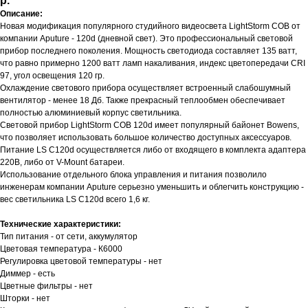
р.
Описание:
Новая модификация популярного студийного видеосвета LightStorm COB от
компании Aputure - 120d (дневной свет). Это профессиональный световой
прибор последнего поколения. Мощность светодиода составляет 135 ватт,
что равно примерно 1200 ватт ламп накаливания, индекс цветопередачи CRI
97, угол освещения 120 гр.
Охлаждение светового прибора осуществляет встроенный слабошумный
вентилятор - менее 18 Дб. Также прекрасный теплообмен обеспечивает
полностью алюминиевый корпус светильника.
Световой прибор LightStorm COB 120d имеет популярный байонет Bowens,
что позволяет использовать большое количество доступных аксессуаров.
Питание LS C120d осуществляется либо от входящего в комплекта адаптера
220В, либо от V-Mount батареи.
Использование отдельного блока управления и питания позволило
инженерам компании Aputure серьезно уменьшить и облегчить конструкцию -
вес светильника LS C120d всего 1,6 кг.
Технические характеристики:
Тип питания - от сети, аккумулятор
Цветовая температура - К6000
Регулировка цветовой температуры - нет
Диммер - есть
Цветные фильтры - нет
Шторки - нет